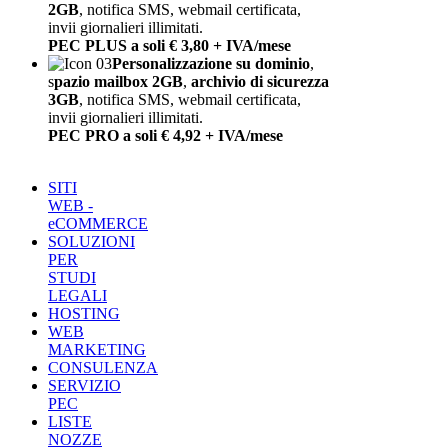
2GB
, notifica SMS, webmail certificata,
invii giornalieri illimitati.
PEC PLUS a soli € 3,80 + IVA/mese
Personalizzazione su dominio
,
s
pazio mailbox 2GB
,
archivio di sicurezza
3GB
, notifica SMS, webmail certificata,
invii giornalieri illimitati.
PEC PRO a soli € 4,92 + IVA/mese
SITI
WEB -
eCOMMERCE
SOLUZIONI
PER
STUDI
LEGALI
HOSTING
WEB
MARKETING
CONSULENZA
SERVIZIO
PEC
LISTE
NOZZE